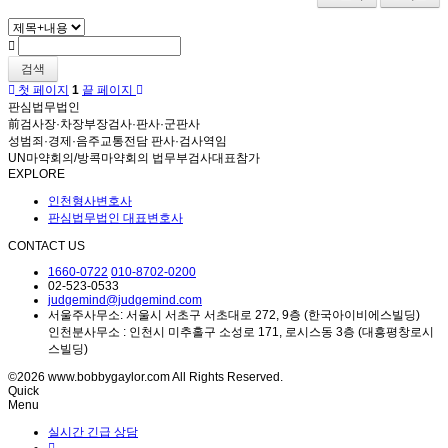
검색
첫 페이지
1
끝 페이지
판심법무법인
前검사장·차장부장검사·판사·군판사
성범죄·경제·음주교통전담 판사·검사역임
UN마약회의/방콕마약회의 법무부검사대표참가
EXPLORE
인천형사변호사
판심법무법인 대표변호사
CONTACT US
1660-0722
010-8702-0200
02-523-0533
judgemind@judgemind.com
서울주사무소: 서울시 서초구 서초대로 272, 9층 (한국아이비에스빌딩)
인천분사무소 : 인천시 미추홀구 소성로 171, 로시스동 3층 (대흥평창로시
스빌딩)
©2026 www.bobbygaylor.com All Rights Reserved.
Quick
Menu
실시간 긴급 상담