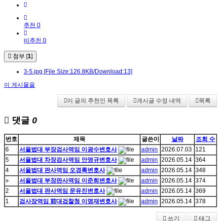
추천 0
비추천 0
첨부 [
1
]
3-5.jpg
[File Size:126.8KB/Download:13]
이 게시물을
이 글의 추천인 목록
게시글 수정 내역
목록
댓글
0
번호
제목
글쓴이
날짜
조회 수
6
서울법대 부장검사역임 이광수변호사
admin
2026.07.03
121
5
서울법대 차장검사역임 안영규변호사
admin
2026.05.14
364
4
서울법대 판사역임 오경록변호사
admin
2026.05.14
348
»
서울법대 부장판사역임 이준희변호사
admin
2026.05.14
374
2
서울법대 판사역임 문유진변호사
admin
2026.05.14
369
1
검사장역임 前대검찰청 이명재변호사
admin
2026.05.14
378
쓰기
태그