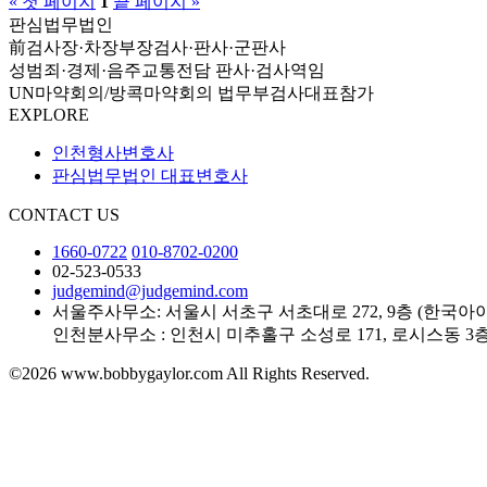
« 첫 페이지
1
끝 페이지 »
판심법무법인
前검사장·차장부장검사·판사·군판사
성범죄·경제·음주교통전담 판사·검사역임
UN마약회의/방콕마약회의 법무부검사대표참가
EXPLORE
인천형사변호사
판심법무법인 대표변호사
CONTACT US
1660-0722
010-8702-0200
02-523-0533
judgemind@judgemind.com
서울주사무소: 서울시 서초구 서초대로 272, 9층 (한국
인천분사무소 : 인천시 미추홀구 소성로 171, 로시스동 
©2026 www.bobbygaylor.com All Rights Reserved.