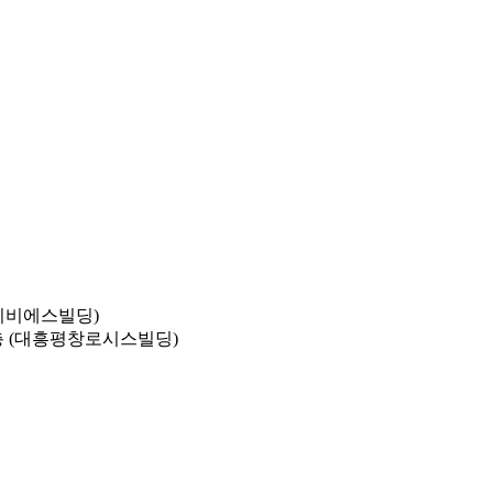
아이비에스빌딩)
3층 (대흥평창로시스빌딩)