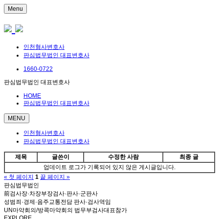
Menu
인천형사변호사
판심법무법인 대표변호사
1660-0722
판심법무법인 대표변호사
HOME
판심법무법인 대표변호사
MENU
인천형사변호사
판심법무법인 대표변호사
제목
글쓴이
수정한 사람
최종 글
업데이트 로그가 기록되어 있지 않은 게시글입니다.
« 첫 페이지
1
끝 페이지 »
판심법무법인
前검사장·차장부장검사·판사·군판사
성범죄·경제·음주교통전담 판사·검사역임
UN마약회의/방콕마약회의 법무부검사대표참가
EXPLORE