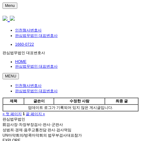
Menu
인천형사변호사
판심법무법인 대표변호사
1660-0722
판심법무법인 대표변호사
HOME
판심법무법인 대표변호사
MENU
인천형사변호사
판심법무법인 대표변호사
제목
글쓴이
수정한 사람
최종 글
업데이트 로그가 기록되어 있지 않은 게시글입니다.
« 첫 페이지
1
끝 페이지 »
판심법무법인
前검사장·차장부장검사·판사·군판사
성범죄·경제·음주교통전담 판사·검사역임
UN마약회의/방콕마약회의 법무부검사대표참가
EXPLORE