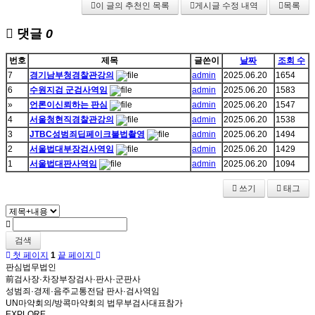
이 글의 추천인 목록
게시글 수정 내역
목록
댓글
0
번호
제목
글쓴이
날짜
조회 수
7
경기남부청경찰관강의
admin
2025.06.20
1654
6
수원지검 군검사역임
admin
2025.06.20
1583
»
언론이신뢰하는 판심
admin
2025.06.20
1547
4
서울청현직경찰관강의
admin
2025.06.20
1538
3
JTBC성범죄딥페이크불법촬영
admin
2025.06.20
1494
2
서울법대부장검사역임
admin
2025.06.20
1429
1
서울법대판사역임
admin
2025.06.20
1094
쓰기
태그
검색
첫 페이지
1
끝 페이지
판심법무법인
前검사장·차장부장검사·판사·군판사
성범죄·경제·음주교통전담 판사·검사역임
UN마약회의/방콕마약회의 법무부검사대표참가
EXPLORE