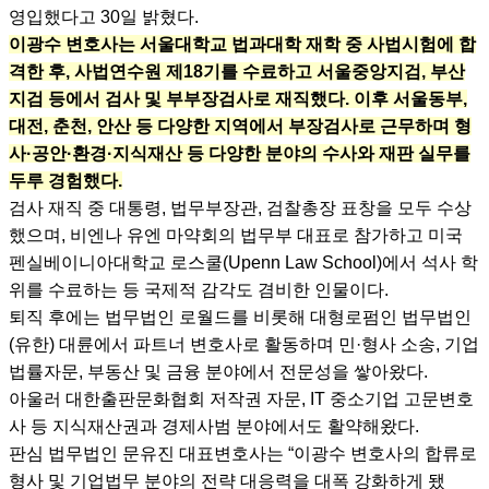
영입했다고 30일 밝혔다.
이광수 변호사는 서울대학교 법과대학 재학 중 사법시험에 합
격한 후, 사법연수원 제18기를 수료하고 서울중앙지검, 부산
지검 등에서 검사 및 부부장검사로 재직했다. 이후 서울동부,
대전, 춘천, 안산 등 다양한 지역에서 부장검사로 근무하며 형
사·공안·환경·지식재산 등 다양한 분야의 수사와 재판 실무를
두루 경험했다.
검사 재직 중 대통령, 법무부장관, 검찰총장 표창을 모두 수상
했으며, 비엔나 유엔 마약회의 법무부 대표로 참가하고 미국
펜실베이니아대학교 로스쿨(Upenn Law School)에서 석사 학
위를 수료하는 등 국제적 감각도 겸비한 인물이다.
퇴직 후에는 법무법인 로월드를 비롯해 대형로펌인 법무법인
(유한) 대륜에서 파트너 변호사로 활동하며 민·형사 소송, 기업
법률자문, 부동산 및 금융 분야에서 전문성을 쌓아왔다.
아울러 대한출판문화협회 저작권 자문, IT 중소기업 고문변호
사 등 지식재산권과 경제사범 분야에서도 활약해왔다.
판심 법무법인 문유진 대표변호사는 “이광수 변호사의 합류로
형사 및 기업법무 분야의 전략 대응력을 대폭 강화하게 됐