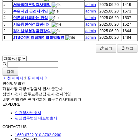
»
서울법대부장검사역임
admin
2025.06.20
1419
5
수원지검 군검사역임
admin
2025.06.20
1573
4
언론이신뢰하는 판심
admin
2025.06.20
1537
3
서울청현직경찰관강의
admin
2025.06.20
1527
2
경기남부청경찰관강의
admin
2025.06.20
1644
1
JTBC성범죄딥페이크불법촬영
admin
2025.06.20
1484
쓰기
태그
검색
첫 페이지
1
끝 페이지
판심법무법인
前검사장·차장부장검사·판사·군판사
성범죄·경제·음주교통전담 판사·검사역임
UN마약회의/방콕마약회의 법무부검사대표참가
EXPLORE
인천형사변호사
판심법무법인 대표변호사
CONTACT US
1660-0722
010-8702-0200
02-523-0533